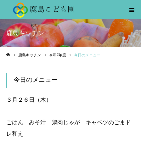
鹿島キッチン
鹿島キッチン
令和7年度
今日のメニュー
ホーム
今日のメニュー
３月２６日（木）
ごはん みそ汁 鶏肉じゃが キャベツのごまド
レ和え