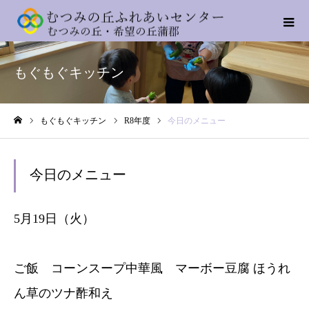
もぐもぐキッチン
もぐもぐキッチン
R8年度
今日のメニュー
ホーム
今日のメニュー
5月19日（火）
ご飯 コーンスープ中華風 マーボー豆腐 ほうれ
ん草のツナ酢和え