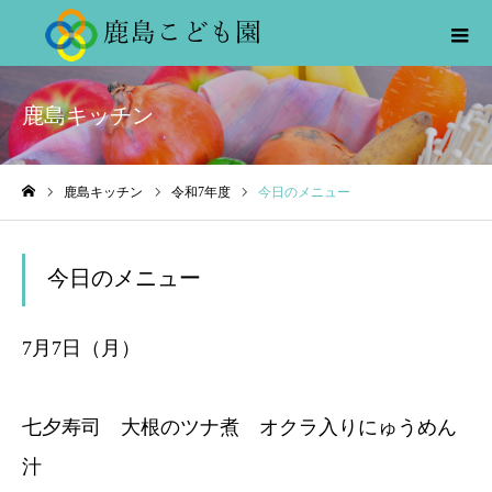
鹿島キッチン
鹿島キッチン
令和7年度
今日のメニュー
ホーム
今日のメニュー
7月7日（月）
七夕寿司 大根のツナ煮 オクラ入りにゅうめん
汁