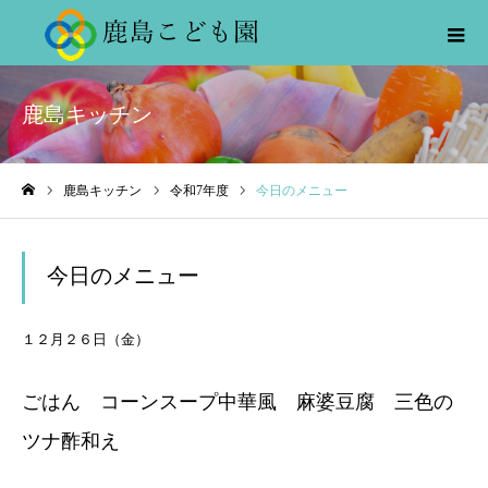
鹿島キッチン
鹿島キッチン
令和7年度
今日のメニュー
ホーム
今日のメニュー
１２月２６日（金）
ごはん コーンスープ中華風 麻婆豆腐 三色の
ツナ酢和え