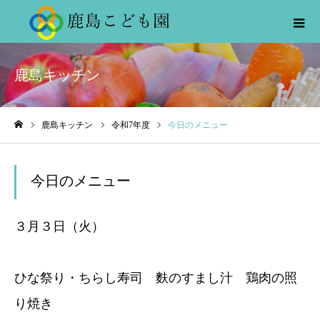
鹿島キッチン
鹿島キッチン
令和7年度
今日のメニュー
ホーム
今日のメニュー
３月３日（火）
ひな祭り・ちらし寿司 麩のすまし汁 鶏肉の照
り焼き