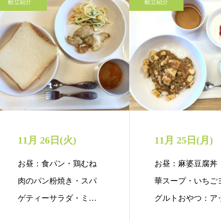
献立紹介
献立紹介
11月 26日(火)
11月 25日(月)
お昼：食パン・鶏むね
お昼：麻婆豆腐丼
肉のパン粉焼き・スパ
華スープ・いちご
ゲティーサラダ・ミネ
グルトおやつ：ア
ストローネ・牛乳…
ルパイ風マフィン