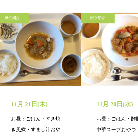
献立紹介
献立紹介
11月 21日(木)
11月 20日(水)
お昼：ごはん・すき焼
お昼：ごはん・酢
き風煮・すまし汁おや
中華スープおやつ