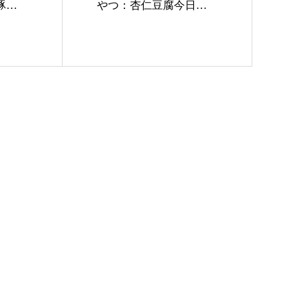
豚は
やつ：杏仁豆腐今日は
郷土料理…