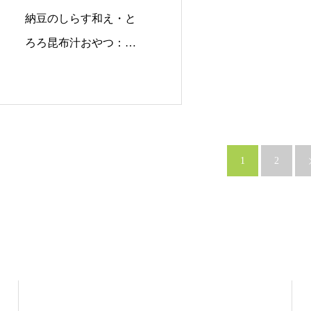
納豆のしらす和え・と
ろろ昆布汁おやつ：コ
ンソメポテト…
1
2