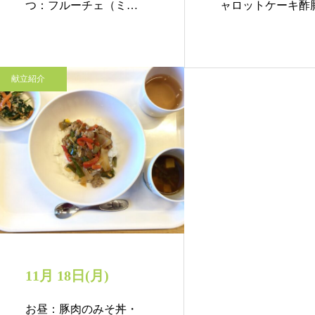
つ：フルーチェ（ミッ
ャロットケーキ酢
クスベリー）…
甘酢餡で…
献立紹介
11月 18日(月)
お昼：豚肉のみそ丼・