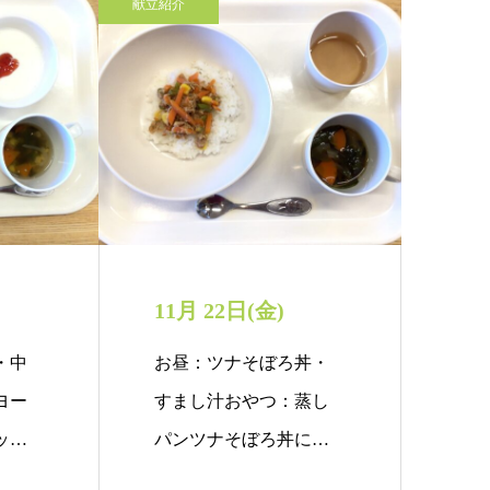
献立紹介
11月 22日(金)
・中
お昼：ツナそぼろ丼・
ヨー
すまし汁おやつ：蒸し
ップ
パンツナそぼろ丼に使
…
用されて…