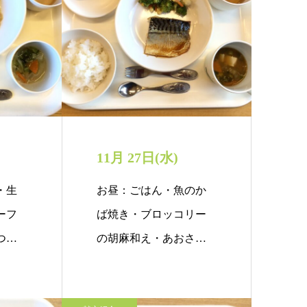
11月 27日(水)
・生
お昼：ごはん・魚のか
ーフ
ば焼き・ブロッコリー
つ：
の胡麻和え・あおさの
みそ汁・りんごお…