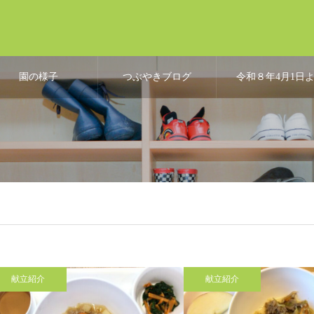
園の様子
つぶやきブログ
令和８年4月1日
り、こども誰で
通園制度開始
献立紹介
献立紹介