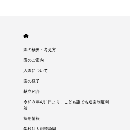
HOME
園の概要・考え方
園のご案内
入園について
園の様子
献立紹介
令和８年4月1日より、こども誰でも通園制度開
始
採用情報
学校法人明睦学園