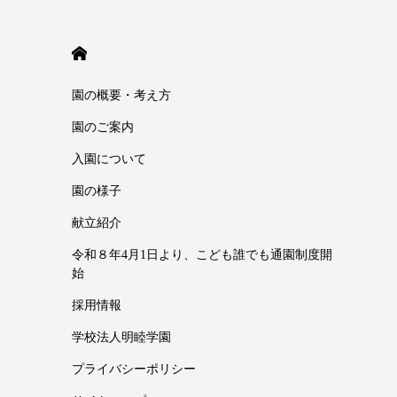
HOME
園の概要・考え方
園のご案内
入園について
園の様子
献立紹介
令和８年4月1日より、こども誰でも通園制度開
始
採用情報
学校法人明睦学園
プライバシーポリシー