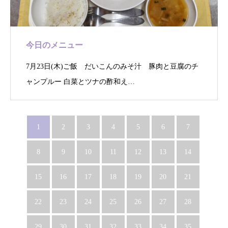
今日のメニュー
7月23日(木)ご飯 だいこんのみそ汁 豚肉と豆腐のチ
ャンプルー 白菜とツナの酢和え…
1
2
3
4
5
6
7
8
9
10
11
12
13
14
15
16
17
18
19
20
21
22
23
24
25
26
27
28
29
30
31
32
33
34
35