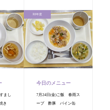
R8年度
ー
今日のメニュー
 すまし
7月24日(金)ご飯 春雨ス
噌焼き
ープ 酢豚 パイン缶