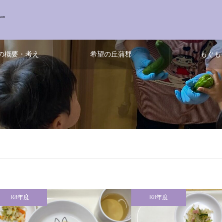
の概要・考え
希望の丘蒲郡
もぐも
R8年度
R8年度