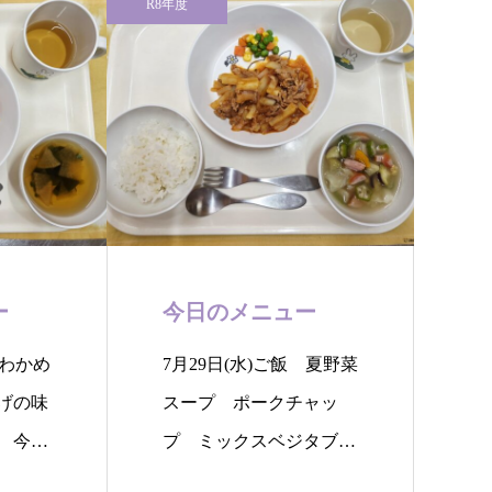
R8年度
ー
今日のメニュー
 わかめ
7月29日(水)ご飯 夏野菜
げの味
スープ ポークチャッ
 今日
プ ミックスベジタブル
のソテー…