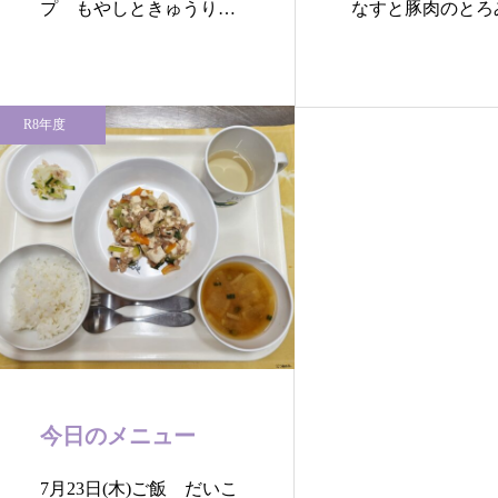
プ もやしときゅうりの
なすと豚肉のとろ
ツナ和え…
め 今…
R8年度
今日のメニュー
7月23日(木)ご飯 だいこ