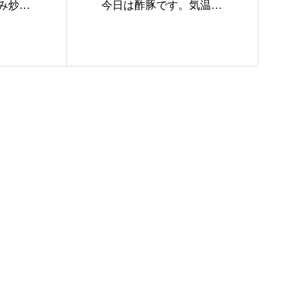
み炒
今日は酢豚です。気温が
上が…