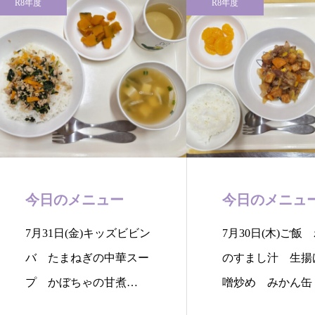
R8年度
R8年度
今日のメニュー
今日のメニュ
7月31日(金)キッズビビン
7月30日(木)ご飯
バ たまねぎの中華スー
のすまし汁 生揚
プ かぼちゃの甘煮
噌炒め みかん缶
今…
は生…