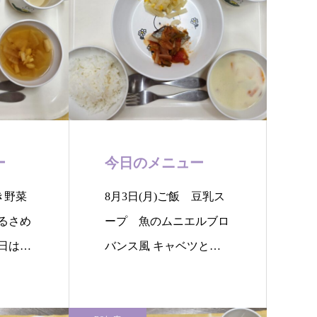
ー
今日のメニュー
き野菜
8月3日(月)ご飯 豆乳ス
るさめ
ープ 魚のムニエルブロ
日はて
バンス風 キャベツとコ
ーンのソテー…