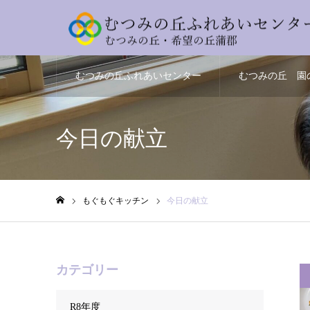
むつみの丘ふれあいセンター
むつみの丘 園
とは
方
今日の献立
もぐもぐキッチン
今日の献立
ホーム
カテゴリー
R8年度