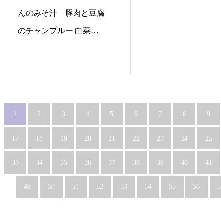
んのみそ汁 豚肉と豆腐
のチャンプルー 白菜と
ツナの酢和え…
1
2
3
4
5
6
7
8
9
17
18
19
20
21
22
23
24
25
33
34
35
36
37
38
39
40
41
49
50
51
52
53
54
55
56
5