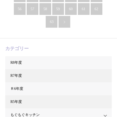
56
57
58
59
60
61
62
63
カテゴリー
R8年度
R7年度
Ｒ6年度
R5年度
もぐもぐキッチン