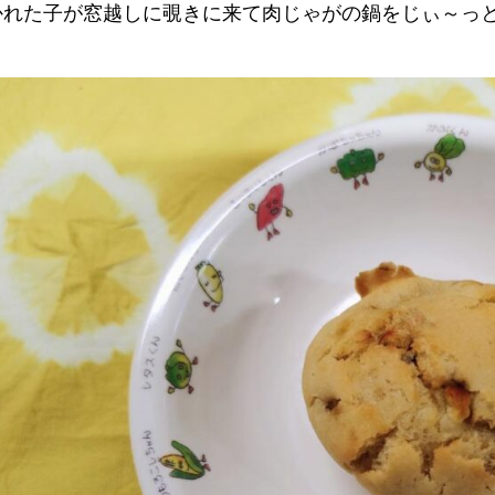
かれた子が窓越しに覗きに来て肉じゃがの鍋をじぃ～っ