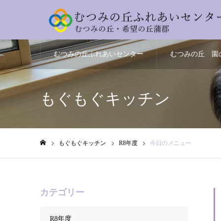
むつみの丘ふれあいセンター
むつみの丘 園
とは
方
もぐもぐキッチン
もぐもぐキッチン
R8年度
今日のメニュー
ホーム
カテゴリー
R8年度